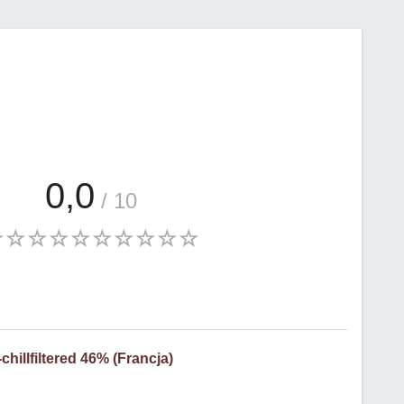
0,0
/ 10
hillfiltered 46% (Francja)