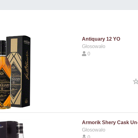
Antiquary 12 YO
Głosowało
0
Armorik Shery Cask Un-c
Głosowało
0