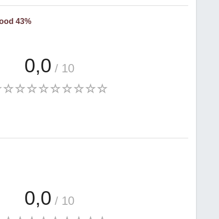
ood 43%
0,0
/ 10
0,0
/ 10