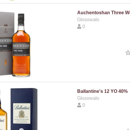
Auchentoshan Three W
Głosowało
0
Ballantine's 12 YO 40%
Głosowało
0