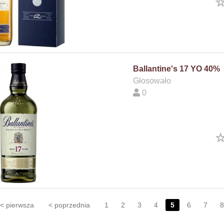
Ballantine's 17 YO 40%
Głosowało
0
< pierwsza
< poprzednia
1
2
3
4
5
6
7
8